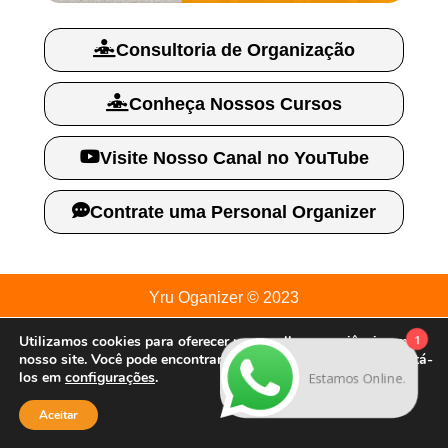
Consultoria de Organização
Conheça Nossos Cursos
Visite Nosso Canal no YouTube
Contrate uma Personal Organizer
Yru Oganizer © 2023
1
Utilizamos cookies para oferecer uma melhor experiência em
CNPJ: 13.336.588/0001-09
nosso site. Você pode encontrar mais informações ou desabilitá-
los em
configurações
.
Estamos Online.
Aceitar