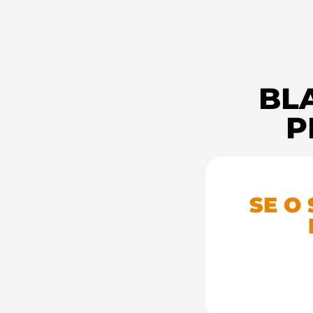
BL
P
SE O