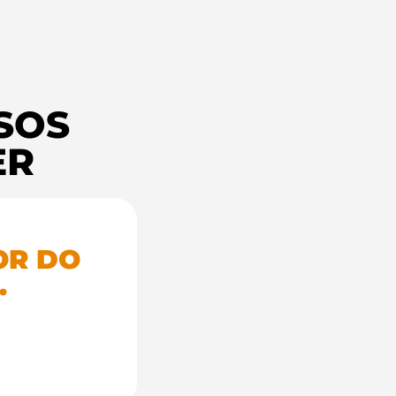
SOS
ER
OR DO
.