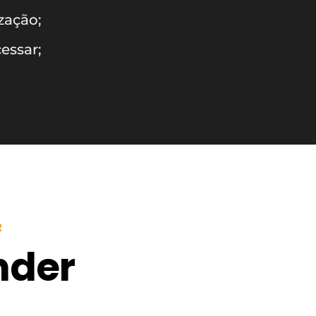
zação;
essar;
R
nder