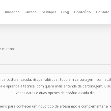
Unidades
Cursos
Serviços
Blog
Conteúdo
Contato
cê mesmo
 kit de costura, sacola, risque-rabisque…tudo em cartonagem, com ac
a e aprenda a técnica, com quem mais entende de cartonagem, Cla
Várias datas e duas opções de horário a cada dia.
neiro para conhecer um novo tipo de artesanato e complementar a r