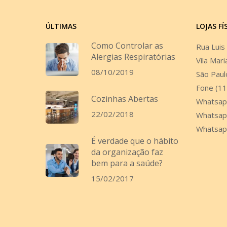
ÚLTIMAS
LOJAS FÍ
Como Controlar as
Rua Luis
Alergias Respiratórias
Vila Mari
08/10/2019
São Paul
Fone (1
Cozinhas Abertas
Whatsap
22/02/2018
Whatsap
Whatsap
É verdade que o hábito
da organização faz
bem para a saúde?
15/02/2017