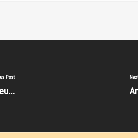
us Post
Nex
u...
An