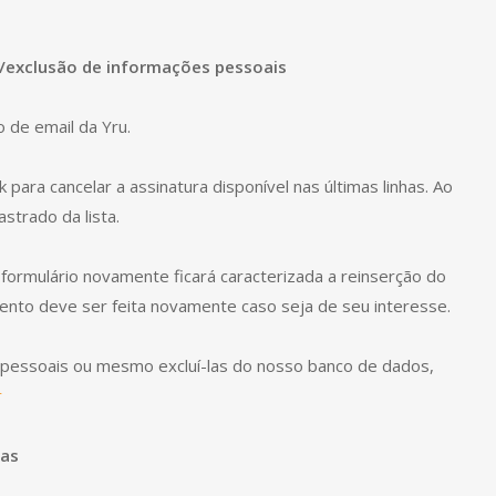
o/exclusão de informações pessoais
 de email da Yru.
ara cancelar a assinatura disponível nas últimas linhas. Ao
strado da lista.
formulário novamente ficará caracterizada a reinserção do
amento deve ser feita novamente caso seja de seu interesse.
 pessoais ou mesmo excluí-las do nosso banco de dados,
r
das