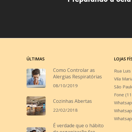
ÚLTIMAS
LOJAS FÍ
Como Controlar as
Rua Luis
Alergias Respiratórias
Vila Mari
08/10/2019
São Paul
Fone (1
Cozinhas Abertas
Whatsap
22/02/2018
Whatsap
Whatsap
É verdade que o hábito