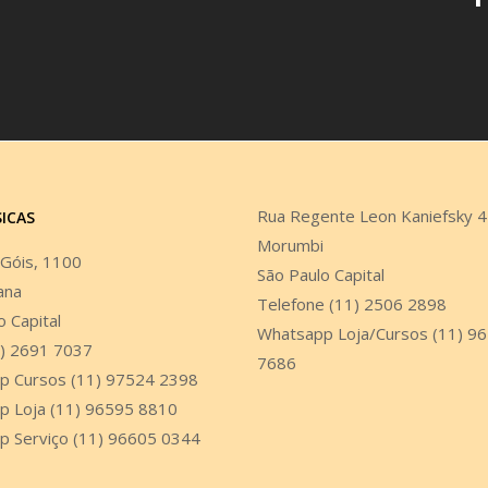
Rua Regente Leon Kaniefsky 
SICAS
Morumbi
 Góis, 1100
São Paulo Capital
ana
Telefone (11) 2506 2898
o Capital
Whatsapp Loja/Cursos (11) 9
1) 2691 7037
7686
p Cursos (11) 97524 2398
p Loja (11) 96595 8810
p Serviço (11) 96605 0344