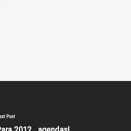
.
ext Post
ara 2012...agendas!