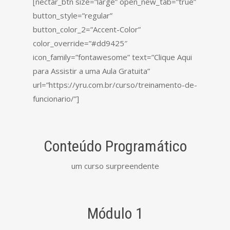
[nectar_btn size=”large” open_new_tab=”true”
button_style=”regular”
button_color_2=”Accent-Color”
color_override=”#dd9425″
icon_family=”fontawesome” text=”Clique Aqui
para Assistir a uma Aula Gratuita”
url=”https://yru.com.br/curso/treinamento-de-
funcionario/”]
Conteúdo Programático
um curso surpreendente
Módulo 1