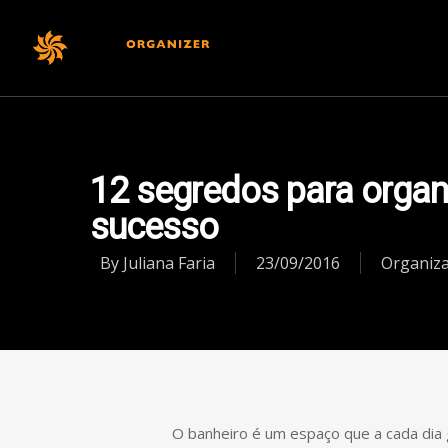
Institucional
12 segredos para organ
sucesso
By
Juliana Faria
23/09/2016
Organiz
O banheiro é um espaço que a cada dia