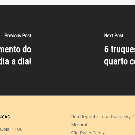
Previous Post
Next Post
amento do
6 truque
ia a dia!
quarto c
Rua Regente Leon Kaniefsky 
SICAS
Morumbi
 Góis, 1100
São Paulo Capital