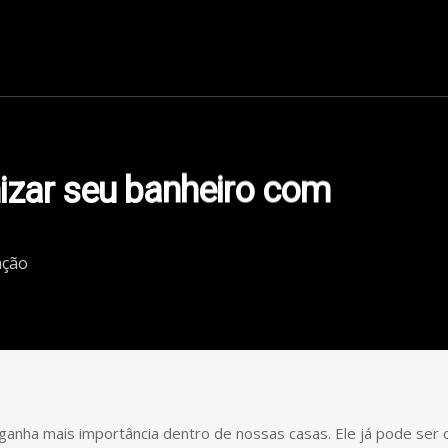
Unidades
Cursos
Serviços
Blog
Conteúdo
Contato
izar seu banheiro com
ação
 ganha mais importância dentro de nossas casas. Ele já pode s