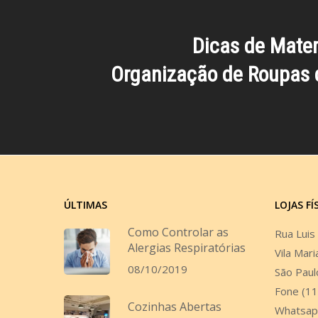
Dicas de Mate
Organização de Roupas 
ÚLTIMAS
LOJAS FÍ
Como Controlar as
Rua Luis
Alergias Respiratórias
Vila Mari
08/10/2019
São Paul
Fone (1
Cozinhas Abertas
Whatsap