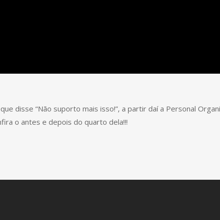
e disse “Não suporto mais isso!”, a partir daí a Personal Organiz
fira o antes e depois do quarto dela!!!