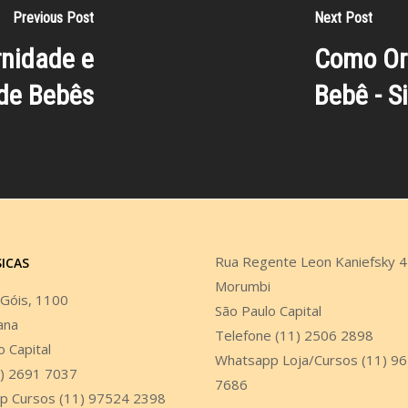
Previous Post
Next Post
rnidade e
Como Or
de Bebês
Bebê - S
Rua Regente Leon Kaniefsky 
SICAS
Morumbi
 Góis, 1100
São Paulo Capital
ana
Telefone (11) 2506 2898
o Capital
Whatsapp Loja/Cursos (11) 9
1) 2691 7037
7686
p Cursos (11) 97524 2398