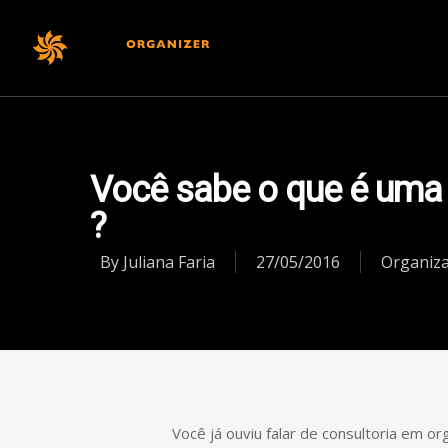
Institucional
Você sabe o que é uma 
?
By
Juliana Faria
27/05/2016
Organiz
Você já ouviu falar de consultoria em o