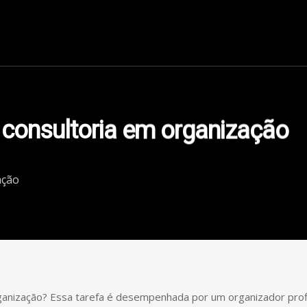
Unidades
Cursos
Serviços
Blog
Conteúdo
Contato
consultoria em organização
ação
rganização? Essa tarefa é desempenhada por um organizador profis