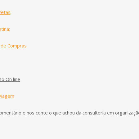
vetas;
tina;
 de Compras;
o On line
Viagem
omentário e nos conte o que achou da consultoria em organizaçã