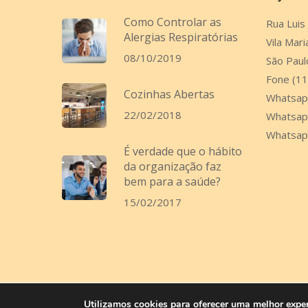
Como Controlar as
Rua Luis
Alergias Respiratórias
Vila Mari
08/10/2019
São Paul
Fone (1
Cozinhas Abertas
Whatsap
22/02/2018
Whatsap
Whatsap
É verdade que o hábito
da organização faz
bem para a saúde?
15/02/2017
Utilizamos cookies para oferecer uma melhor expe
© 2026 Yru Organizer - Cursos. - by
indigital