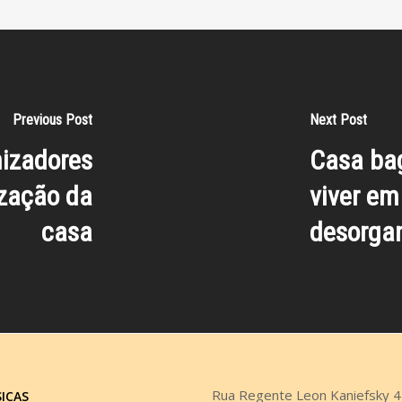
Previous Post
Next Post
nizadores
Casa bag
ização da
viver e
casa
desorga
Rua Regente Leon Kaniefsky 
SICAS