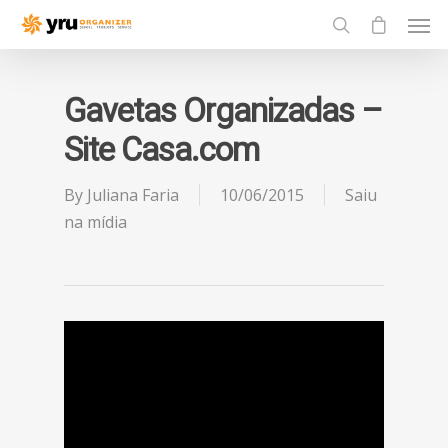
Gavetas Organizadas –
Site Casa.com
By
Juliana Faria
10/06/2015
Saiu
na mídia