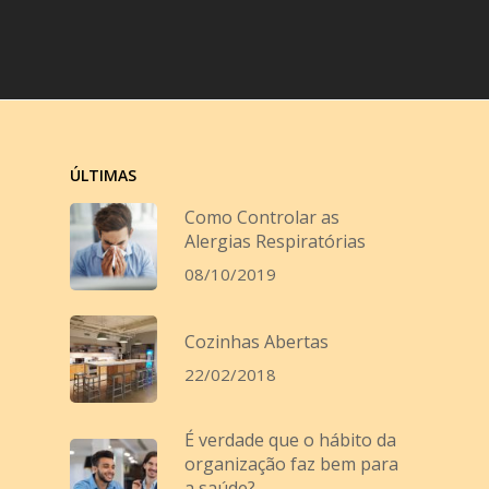
ÚLTIMAS
Como Controlar as
Alergias Respiratórias
08/10/2019
Cozinhas Abertas
22/02/2018
É verdade que o hábito da
organização faz bem para
a saúde?