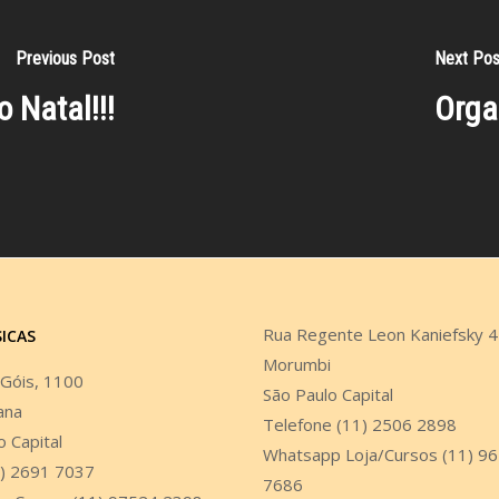
Previous Post
Next Pos
 Natal!!!
Orga
Rua Regente Leon Kaniefsky 
SICAS
Morumbi
 Góis, 1100
São Paulo Capital
ana
Telefone (11) 2506 2898
o Capital
Whatsapp Loja/Cursos (11) 9
1) 2691 7037
7686