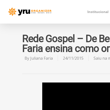
Institucional
Rede Gospel – De Be
Faria ensina como or
By
Juliana Faria
24/11/2015
Saiu na 