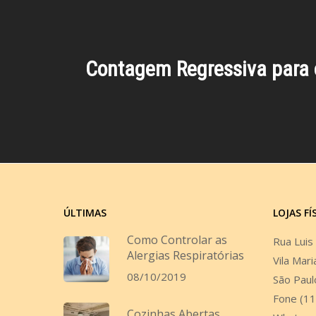
Contagem Regressiva para o
ÚLTIMAS
LOJAS FÍ
Como Controlar as
Rua Luis
Alergias Respiratórias
Vila Mari
08/10/2019
São Paul
Fone (1
Cozinhas Abertas