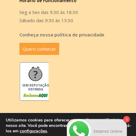
Horário de Funcionamento
Seg a Sex das 9:30 às 18:30
Sábado das 9:30 às 15:30
Conheça nossa política de privacidade
Quero conhecer
SEM REPUTAÇÃO
DEFINIDA
1
Utilizamos cookies para oferecer uma melhor experiência em
Estamos Online.
nosso site. Você pode encontrar mais informações ou desabilitá-
© 2026 Yru Organizer - Cursos. - by
indigital
los em
configurações
.