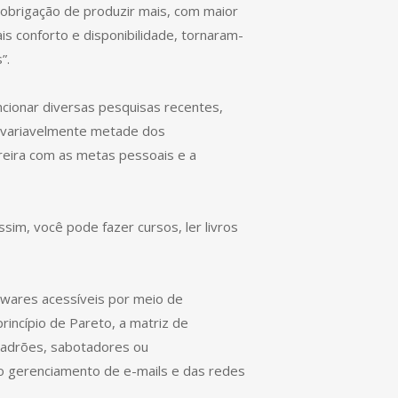
 obrigação de produzir mais, com maior
 conforto e disponibilidade, tornaram-
”.
ncionar diversas pesquisas recentes,
Invariavelmente metade dos
rreira com as metas pessoais e a
im, você pode fazer cursos, ler livros
twares acessíveis por meio de
incípio de Pareto, a matriz de
 ladrões, sabotadores ou
 o gerenciamento de e-mails e das redes