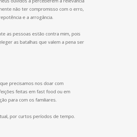
meus ouvidos a perceberem a relevância
 somente não ter compromisso com o erro,
epotência e a arrogância.
nte as pessoas estão contra mim, pois
 eleger as batalhas que valem a pena ser
m que precisamos nos doar com
efeições feitas em fast food ou em
ão para com os familiares.
ual, por curtos períodos de tempo.