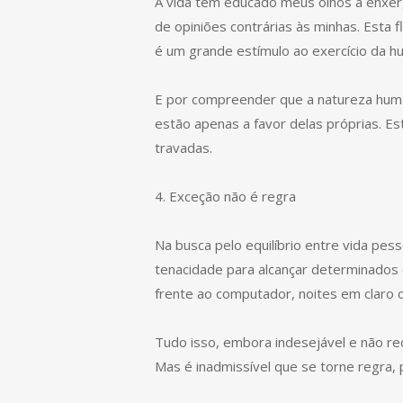
A vida tem educado meus olhos a enxer
de opiniões contrárias às minhas. Esta 
é um grande estímulo ao exercício da hu
E por compreender que a natureza human
estão apenas a favor delas próprias. Es
travadas.
4. Exceção não é regra
Na busca pelo equilíbrio entre vida p
tenacidade para alcançar determinados o
frente ao computador, noites em claro 
Tudo isso, embora indesejável e não r
Mas é inadmissível que se torne regra, 