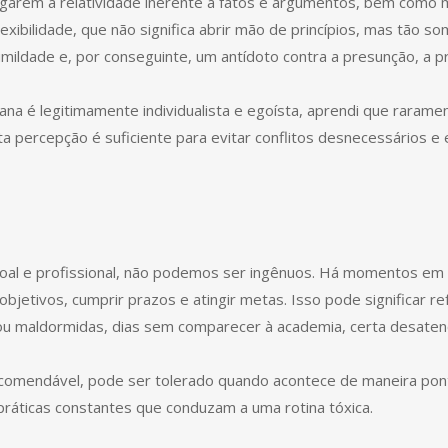
garem a relatividade inerente a fatos e argumentos, bem como 
flexibilidade, que não significa abrir mão de princípios, mas tão
mildade e, por conseguinte, um antídoto contra a presunção, a pr
a é legitimamente individualista e egoísta, aprendi que rarame
ta percepção é suficiente para evitar conflitos desnecessários e
essoal e profissional, não podemos ser ingênuos. Há momentos e
bjetivos, cumprir prazos e atingir metas. Isso pode significar r
ou maldormidas, dias sem comparecer à academia, certa desatenç
ecomendável, pode ser tolerado quando acontece de maneira pont
práticas constantes que conduzam a uma rotina tóxica.