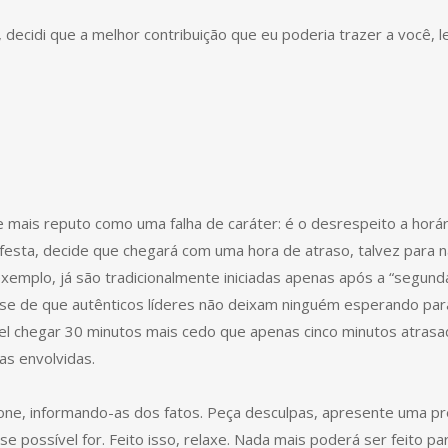
decidi que a melhor contribuição que eu poderia trazer a você, l
ue mais reputo como uma falha de caráter: é o desrespeito a hor
 festa, decide que chegará com uma hora de atraso, talvez para 
exemplo, já são tradicionalmente iniciadas apenas após a “segund
se de que autênticos líderes não deixam ninguém esperando pa
 chegar 30 minutos mais cedo que apenas cinco minutos atrasado
as envolvidas.
ne, informando-as dos fatos. Peça desculpas, apresente uma pr
e possível for. Feito isso, relaxe. Nada mais poderá ser feito par