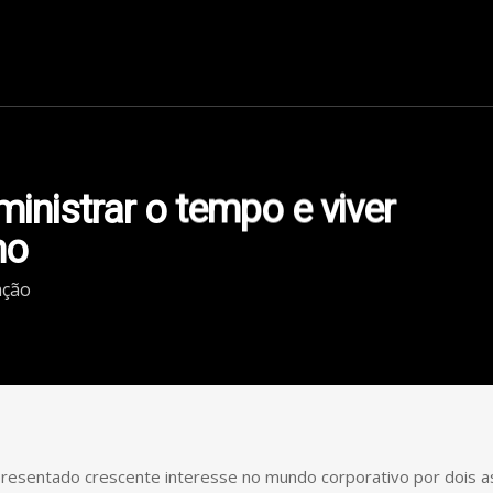
Unidades
Cursos
Serviços
Blog
Conteúdo
Contato
inistrar o tempo e viver
ho
ação
esentado crescente interesse no mundo corporativo por dois as