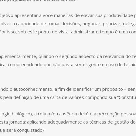
jetivo apresentar a você maneiras de elevar sua produtividade p
lver a capacidade de tomar decisões, negociar, priorizar, delegar
Por isso, sob este ponto de vista, administrar o tempo é uma c
omplementarmente, quando o segundo aspecto da relevância do 
tica, compreendendo que não basta ser diligente no uso de técni
ndo o autoconhecimento, a fim de identificar um propósito – sens
s pela definição de uma carta de valores compondo sua “Constitu
relógio biológico), a rotina (ou ausência dela) e a percepção pess
 desta jornada: aplicando adequadamente as técnicas de gestão d
que será conquistado?