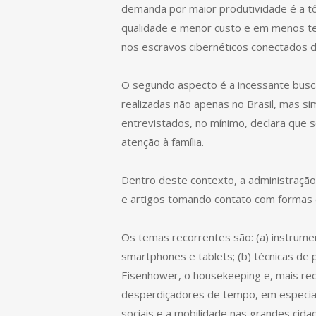
demanda por maior produtividade é a tô
qualidade e menor custo e em menos tem
nos escravos cibernéticos conectados di
O segundo aspecto é a incessante busca 
realizadas não apenas no Brasil, mas 
entrevistados, no mínimo, declara que s
atenção à família.
Dentro deste contexto, a administração
e artigos tomando contato com formas 
Os temas recorrentes são: (a) instrum
smartphones e tablets; (b) técnicas de
Eisenhower, o housekeeping e, mais rec
desperdiçadores de tempo, em especial 
sociais e a mobilidade nas grandes cidad