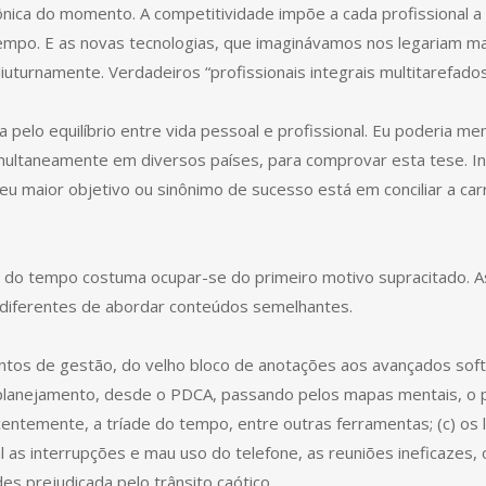
nica do momento. A competitividade impõe a cada profissional a
po. E as novas tecnologias, que imaginávamos nos legariam mais
uturnamente. Verdadeiros “profissionais integrais multitarefados
pelo equilíbrio entre vida pessoal e profissional. Eu poderia me
simultaneamente em diversos países, para comprovar esta tese. 
eu maior objetivo ou sinônimo de sucesso está em conciliar a ca
 do tempo costuma ocupar-se do primeiro motivo supracitado. Ass
diferentes de abordar conteúdos semelhantes.
entos de gestão, do velho bloco de anotações aos avançados sof
 planejamento, desde o PDCA, passando pelos mapas mentais, o pr
entemente, a tríade do tempo, entre outras ferramentas; (c) os
as interrupções e mau uso do telefone, as reuniões ineficazes,
es prejudicada pelo trânsito caótico.